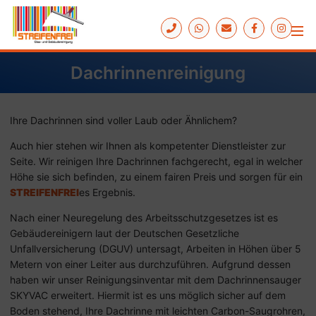
Dachrinnenreinigung
Ihre Dachrinnen sind voller Laub oder Ähnlichem?
Auch hier stehen wir Ihnen als kom­pe­tent­er Dien­st­lei­ster zur
Seite. Wir rei­nigen Ihre Dach­rin­nen fach­ge­recht, egal in welcher
Höhe sie sich be­fin­den, zu ei­nem fair­en Preis und sor­gen für ein
STREIFENFREI
es Er­geb­nis.
Nach einer Neuregelung des Arbeitsschutzgesetzes ist es
Gebäudereinigern laut der Deutschen Gesetzliche
Unfallversicherung (DGUV) untersagt, Arbeiten in Höhen über 5
Metern von einer Leiter aus durchzuführen. Aufgrund dessen
haben wir unser Reinigungsinventar mit dem Dachrinnensauger
SKYVAC erweitert. Hiermit ist es uns möglich sicher auf dem
Boden stehend, Ihre Dachrinne mit leichten Carbon-Saugrohren,